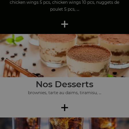
chicken wings 5 pcs, chicken wings 10 pcs, nuggets de
poulet 5 pcs, ...
+
Nos Desserts
brownies, tarte au daims, tiramisu, ...
+