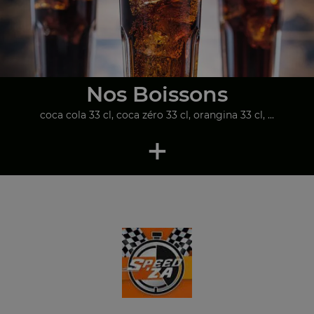
Nos Boissons
coca cola 33 cl, coca zéro 33 cl, orangina 33 cl, ...
+