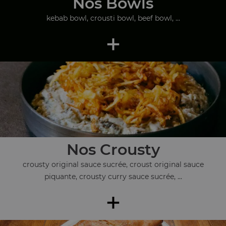
Nos Bowls
kebab bowl, crousti bowl, beef bowl, ...
+
Nos Crousty
crousty original sauce sucrée, croust original sauce
piquante, crousty curry sauce sucrée, ...
+