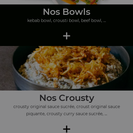
Nos Bowls
kebab bowl, crousti bowl, beef bowl, ...
+
Nos Crousty
crousty original sauce sucrée, croust original sauce
piquante, crousty curry sauce sucrée, ...
+