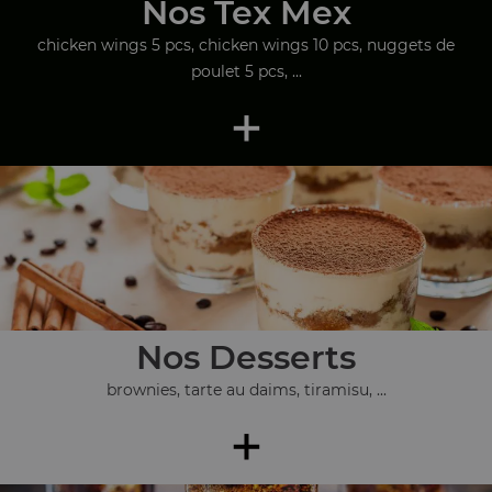
Nos Tex Mex
chicken wings 5 pcs, chicken wings 10 pcs, nuggets de
poulet 5 pcs, ...
+
Nos Desserts
brownies, tarte au daims, tiramisu, ...
+