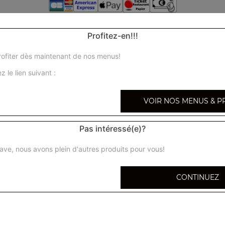
Profitez-en!!!
ofiter dès maintenant de nos menus!
z le lien suivant :
VOIR NOS MENUS & P
Pas intéressé(e)?
ave, nous avons plein d'autres produits pour vous!
CONTINUEZ