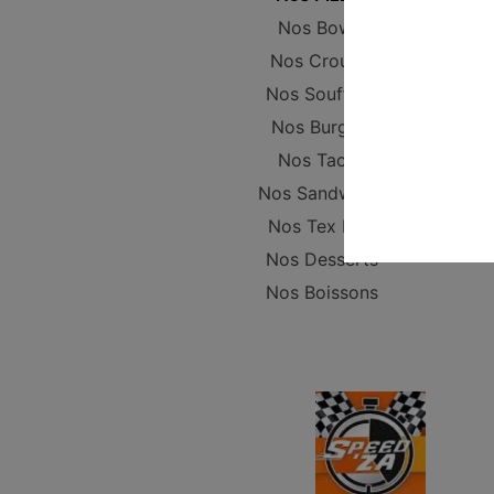
Nos Bowls
Nos Crousty
Nos Soufflets
Nos Burgers
Nos Tacos
Nos Sandwichs
Nos Tex Mex
Nos Desserts
Nos Boissons