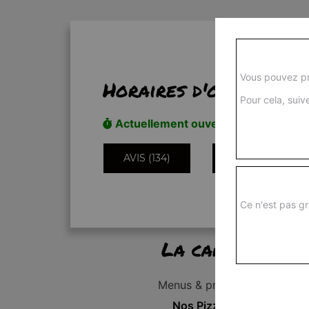
Vous pouvez pr
Horaires d'ouverture
Pour cela, suive
Actuellement ouvert
AVIS (134)
INFORMATIONS
Ce n'est pas gr
La carte
Menus & promos
Nos Pizzas