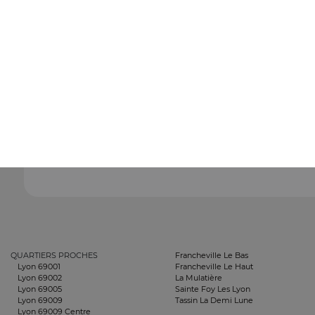
QUARTIERS PROCHES
Francheville Le Bas
Lyon 69001
Francheville Le Haut
Lyon 69002
La Mulatière
Lyon 69005
Sainte Foy Les Lyon
Lyon 69009
Tassin La Demi Lune
Lyon 69009 Centre