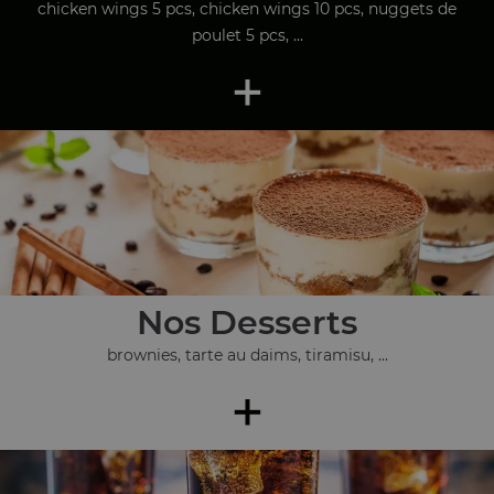
chicken wings 5 pcs, chicken wings 10 pcs, nuggets de
poulet 5 pcs, ...
+
Nos Desserts
brownies, tarte au daims, tiramisu, ...
+