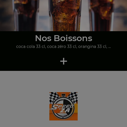
Nos Boissons
coca cola 33 cl, coca zéro 33 cl, orangina 33 cl, ...
+