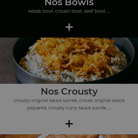
Nos Bowls
kebab bowl, crousti bowl, beef bowl, ...
+
Nos Crousty
crousty original sauce sucrée, croust original sauce
piquante, crousty curry sauce sucrée, ...
+