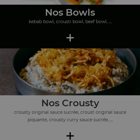
Nos Bowls
kebab bowl, crousti bowl, beef bowl, ...
+
Nos Crousty
crousty original sauce sucrée, croust original sauce
piquante, crousty curry sauce sucrée, ...
+