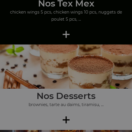
Nos Tex Mex
chicken wings 5 pcs, chicken wings 10 pcs, nuggets de
poulet 5 pcs, ...
+
Nos Desserts
brownies, tarte au daims, tiramisu, ...
+