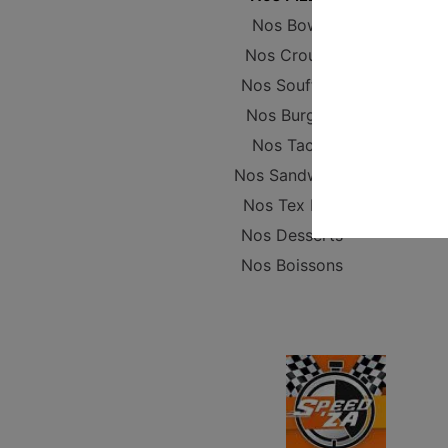
Nos Bowls
Nos Crousty
Nos Soufflets
Nos Burgers
Nos Tacos
Nos Sandwichs
Nos Tex Mex
Nos Desserts
Nos Boissons