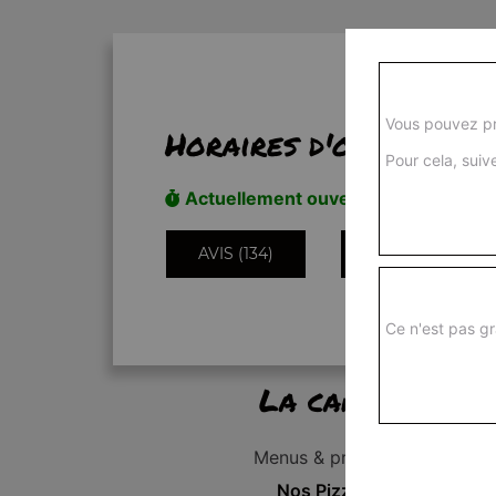
Vous pouvez pr
Horaires d'ouverture
Pour cela, suive
Actuellement ouvert
AVIS (134)
INFORMATIONS
Ce n'est pas gr
La carte
Menus & promos
Nos Pizzas