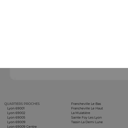
QUARTIERS PROCHES
Francheville Le Bas
Lyon 69001
Francheville Le Haut
Lyon 69002
La Mulatière
Lyon 69005
Sainte Foy Les Lyon
Lyon 69009
Tassin La Demi Lune
Lyon 69009 Centre