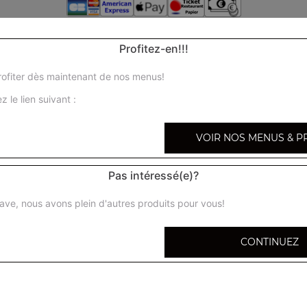
Profitez-en!!!
ofiter dès maintenant de nos menus!
z le lien suivant :
VOIR NOS MENUS & P
Pas intéressé(e)?
ave, nous avons plein d'autres produits pour vous!
CONTINUEZ