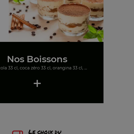
Nos Boissons
ola 33 cl, coca zéro 33 cl, orangina 33 cl, ...
+
Le choix du