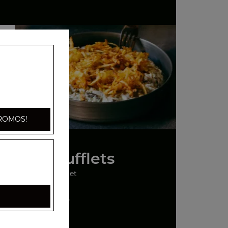
ROMOS!
Nos Soufflets
soufflet
+