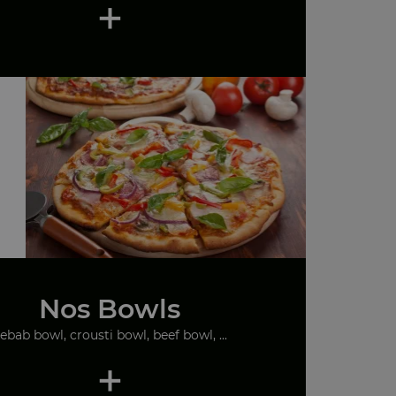
+
Nos Bowls
ebab bowl, crousti bowl, beef bowl, ...
+