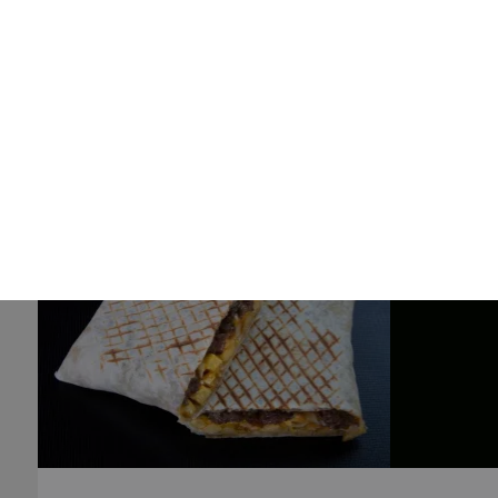
Nos Burgers
classic burger, chicken burger, boursin burger, ...
+