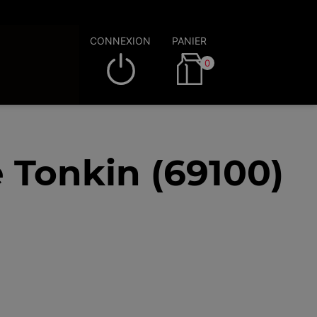
CONNEXION
PANIER
0
 Tonkin (69100)