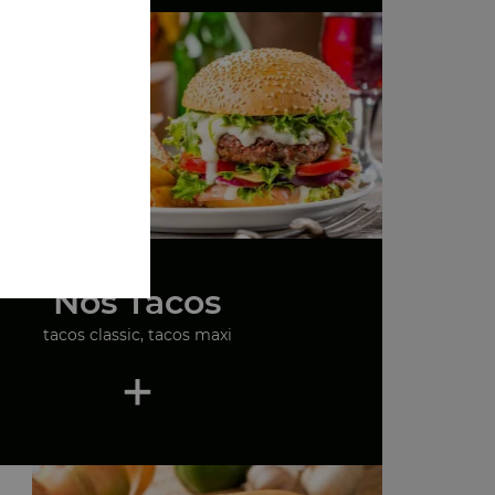
Nos Tacos
tacos classic, tacos maxi
+