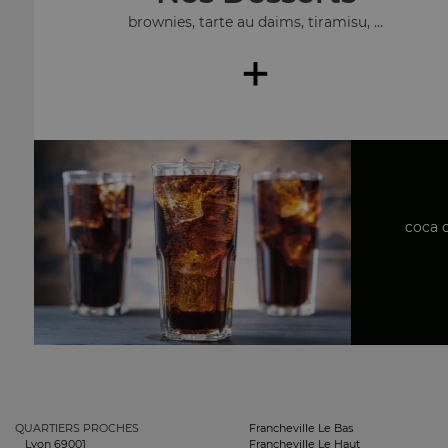
brownies, tarte au daims, tiramisu, ...
+
coca c
QUARTIERS PROCHES
Francheville Le Bas
Lyon 69001
Francheville Le Haut