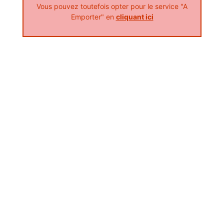
Vous pouvez toutefois opter pour le service "A
Emporter" en
cliquant ici
Nos Tacos
tacos classic, tacos maxi
+
Nos Sandwichs
sandwich kebab, sandwich escalope, sandwich américain, ...
+