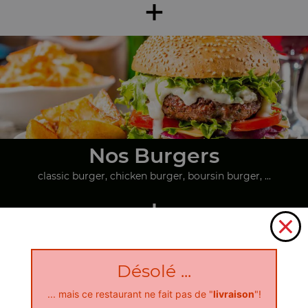
+
Nos Burgers
classic burger, chicken burger, boursin burger, ...
+
Désolé ...
... mais ce restaurant ne fait pas de "
livraison
"!