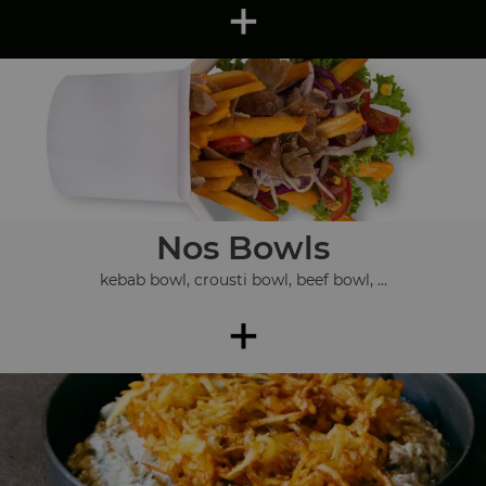
+
Nos Bowls
kebab bowl, crousti bowl, beef bowl, ...
+