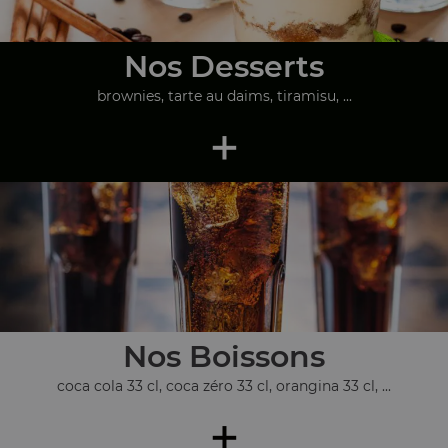
Nos Desserts
brownies, tarte au daims, tiramisu, ...
+
Nos Boissons
coca cola 33 cl, coca zéro 33 cl, orangina 33 cl, ...
+