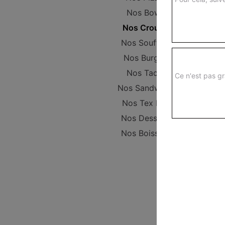
Nos Bowls
Nos Crousty
Nos Soufflets
Nos Burgers
Nos Tacos
Ce n'est pas gr
Nos Sandwichs
Nos Tex Mex
Nos Desserts
Nos Boissons