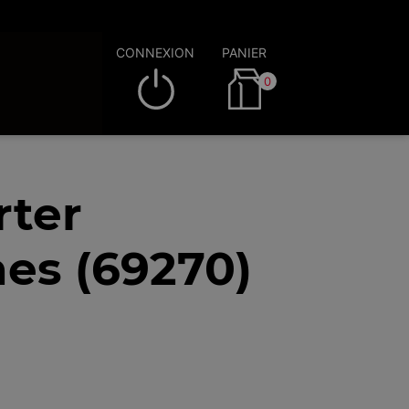
CONNEXION
PANIER
0
rter
nes (69270)