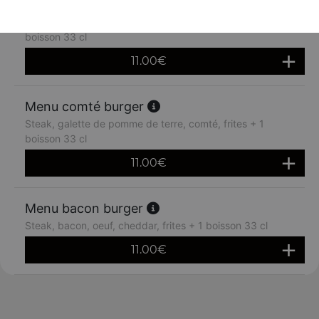
Menu raclette burger
Steak, galette de pommes de terre, raclette, frites + 1
boisson 33 cl
11.00
€
Menu comté burger
Steak, galette de pomme de terre, comté, frites + 1
boisson 33 cl
11.00
€
Menu bacon burger
Steak, bacon, oeuf, cheddar, frites + 1 boisson 33 cl
11.00
€