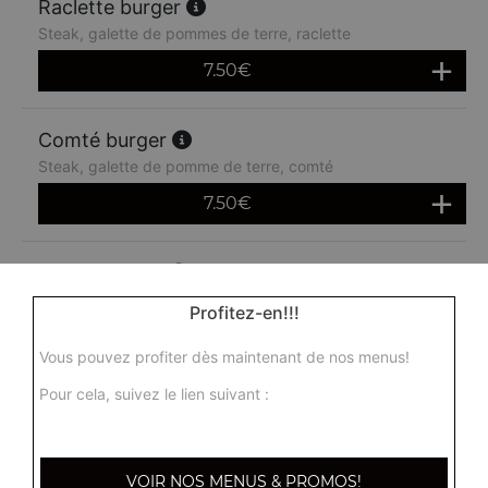
Raclette burger
Steak, galette de pommes de terre, raclette
7.50
€
Comté burger
Steak, galette de pomme de terre, comté
7.50
€
Bacon burger
Steak, bacon, oeuf, cheddar
Profitez-en!!!
7.50
€
Vous pouvez profiter dès maintenant de nos menus!
Pour cela, suivez le lien suivant :
Menu classic burger
Steak, cheddar, frites + 1 boisson 33 cl
10.00
€
VOIR NOS MENUS & PROMOS!