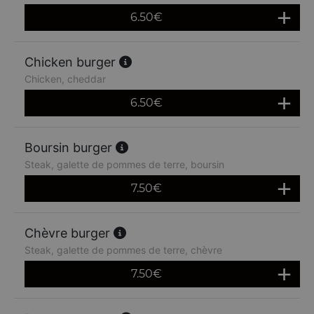
6.50
€
Chicken burger
Chicken, cheddar
6.50
€
Boursin burger
Steak, galette de pommes de terre, boursin
7.50
€
Chèvre burger
Steak, galette de pommes de terre, chèvre
7.50
€