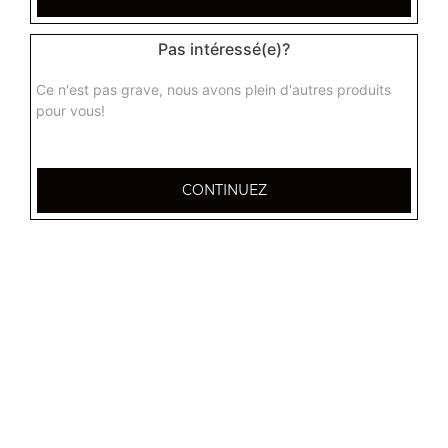
Menu chicken burger
Pas intéressé(e)?
Chicken, cheddar, frites + 1 boisson 33 cl
Ce n'est pas grave, nous avons plein d'autres produits
10.00
€
pour vous!
Menu boursin burger
CONTINUEZ
Steak, galette de pommes de terre, boursin, frites + 1
boisson 33 cl
11.00
€
Menu chèvre burger
Steak, galette de pommes de terre, chèvre, frites + 1
boisson 33 cl
11.00
€