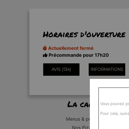
Horaires d'ouverture
Actuellement fermé
Précommande pour 17h20
AVIS (134)
INFORMATIONS
La carte
Vous pouvez pr
Pour cela, suive
Menus & promos
Nos Pizzas