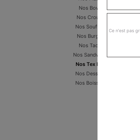
Nos Bowls
Nos Crousty
Nos Soufflets
Ce n'est pas gr
Nos Burgers
Nos Tacos
Nos Sandwichs
Nos Tex Mex
Nos Desserts
Nos Boissons