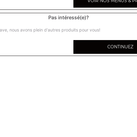
VOIR NOS MENUS & P
Pas intéressé(e)?
ave, nous avons plein d'autres produits pour vous!
Chicken wings 5 pcs
CONTINUEZ
Chicken wings 10 pcs
Nuggets de poulet 5 pcs
Nuggets de poulet 10 pcs
Tenders 5 pcs