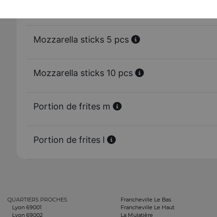
Tenders 10 pcs
Mozzarella sticks 5 pcs
Mozzarella sticks 10 pcs
Portion de frites m
Portion de frites l
QUARTIERS PROCHES
Francheville Le Bas
Lyon 69001
Francheville Le Haut
Lyon 69002
La Mulatière