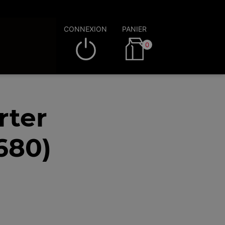
CONNEXION
PANIER
0
rter
680)