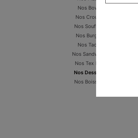
Nos Bowls
Nos Crousty
Nos Soufflets
Nos Burgers
Nos Tacos
Nos Sandwichs
Nos Tex Mex
Nos Desserts
Nos Boissons