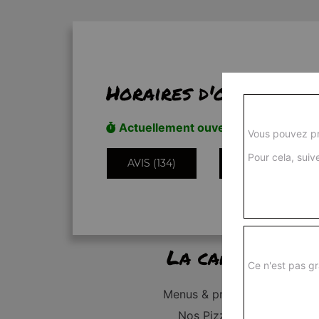
Horaires d'ouverture
Actuellement ouvert
Vous pouvez pr
Pour cela, suive
AVIS (134)
INFORMATIONS
La carte
Ce n'est pas gr
Menus & promos
Nos Pizzas