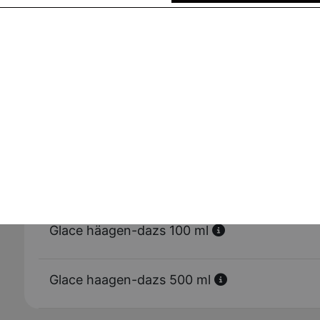
Brownies
Tarte au daims
Tiramisu
Glace häagen-dazs 100 ml
Glace haagen-dazs 500 ml