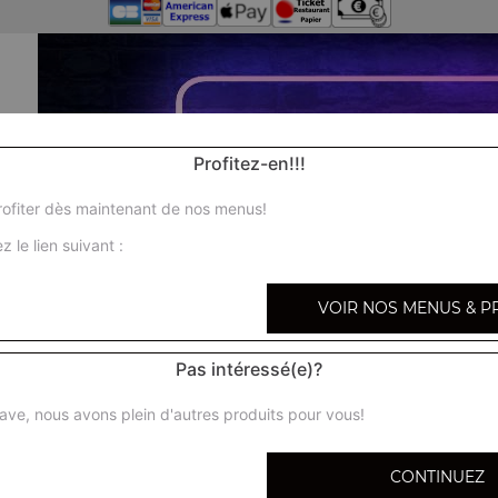
Profitez-en!!!
ofiter dès maintenant de nos menus!
z le lien suivant :
VOIR NOS MENUS & P
Pas intéressé(e)?
ave, nous avons plein d'autres produits pour vous!
CONTINUEZ