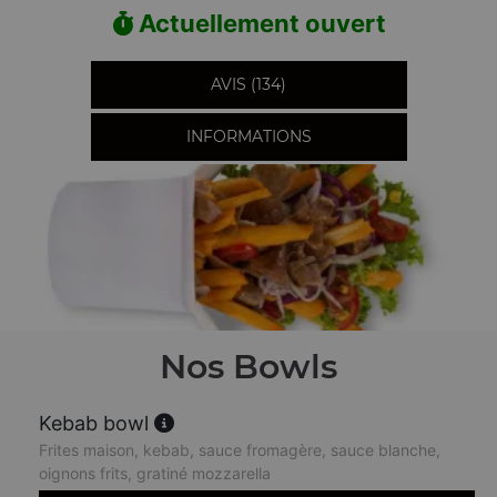
Actuellement ouvert
AVIS (134)
INFORMATIONS
Nos Bowls
Kebab bowl
Frites maison, kebab, sauce fromagère, sauce blanche,
oignons frits, gratiné mozzarella