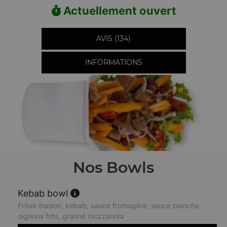
Actuellement ouvert
AVIS (134)
INFORMATIONS
Nos Bowls
Kebab bowl
Frites maison, kebab, sauce fromagère, sauce blanche,
oignons frits, gratiné mozzarella