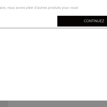
ave, nous avons plein d'autres produits pour vous!
CONTINUEZ
Soufflet
1 viande au choix