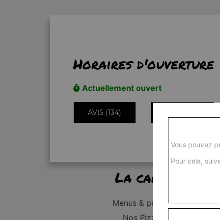
Horaires d'ouverture
Actuellement ouvert
AVIS (134)
INFORMATIONS
Vous pouvez pr
Pour cela, suive
La carte
Menus & promos
Nos Pizzas