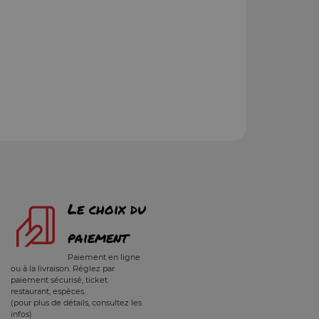
Le choix du
paiement
Paiement en ligne
ou à la livraison. Réglez par
paiement sécurisé, ticket
restaurant, espèces.
(pour plus de détails, consultez les
infos)