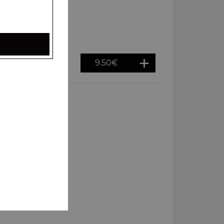
9.50
€