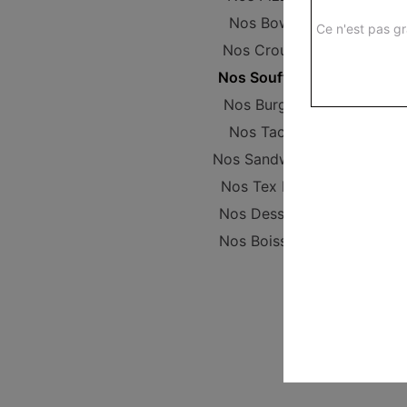
Nos Bowls
Ce n'est pas gr
Nos Crousty
Nos Soufflets
Nos Burgers
Nos Tacos
Nos Sandwichs
Nos Tex Mex
Nos Desserts
Nos Boissons