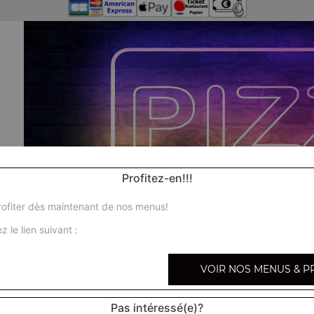
Profitez-en!!!
ofiter dès maintenant de nos menus!
z le lien suivant :
VOIR NOS MENUS & P
Pas intéressé(e)?