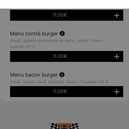
boisson 33 cl
11.00
€
Menu comté burger
Steak, galette de pomme de terre, comté, frites + 1
boisson 33 cl
11.00
€
Menu bacon burger
Steak, bacon, oeuf, cheddar, frites + 1 boisson 33 cl
11.00
€