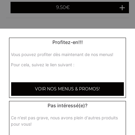
9.50
€
Profitez-en!!!
Vous pouvez profiter dès maintenant de nos menus!
Pour cela, suivez le lien suivant :
VOIR NOS MENUS & PROMOS!
Pas intéressé(e)?
Ce n'est pas grave, nous avons plein d'autres produits
pour vous!