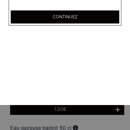
Sprite 33 cl
CONTINUEZ
1.80
€
Pepsi 33 cl
1.80
€
Fanta orange 33 cl
1.80
€
Eau cristaline 50 cl
1.50
€
Eau gazeuse badoit 50 cl