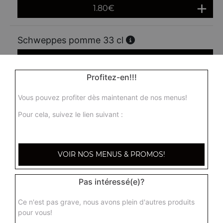
1.80
€
Schweppes pomme 33 cl
1.80
€
Profitez-en!!!
Schweppes lemon 33 cl
Vous pouvez profiter dès maintenant de nos menus!
1.80
€
Pour cela, suivez le lien suivant :
Ice tea 33 cl
VOIR NOS MENUS & PROMOS!
1.80
€
Pas intéressé(e)?
Dada 33 cl
Ce n'est pas grave, nous avons plein d'autres produits
1.80
€
pour vous!