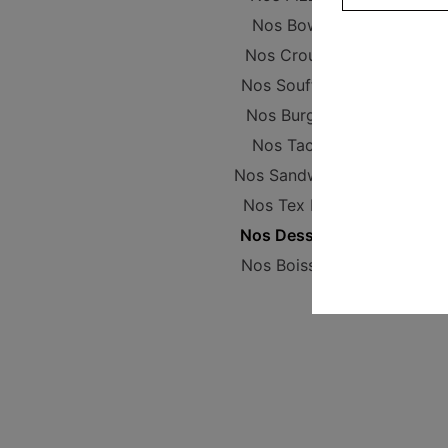
Nos Bowls
Nos Crousty
Nos Soufflets
Nos Burgers
Nos Tacos
Nos Sandwichs
Nos Tex Mex
Nos Desserts
Nos Boissons