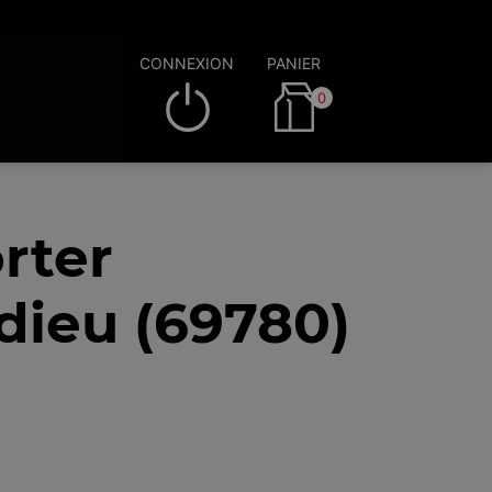
CONNEXION
PANIER
0
rter
dieu (69780)