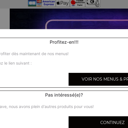
Profitez-en!!!
ofiter dès maintenant de nos menus!
z le lien suivant :
VOIR NOS MENUS & P
Pas intéressé(e)?
ave, nous avons plein d'autres produits pour vous!
CONTINUEZ