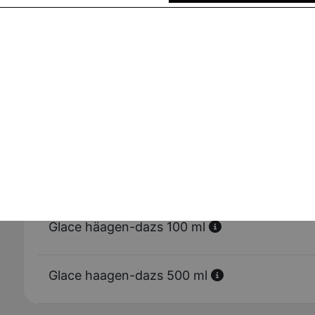
Brownies
Tarte au daims
Tiramisu
Glace häagen-dazs 100 ml
Glace haagen-dazs 500 ml