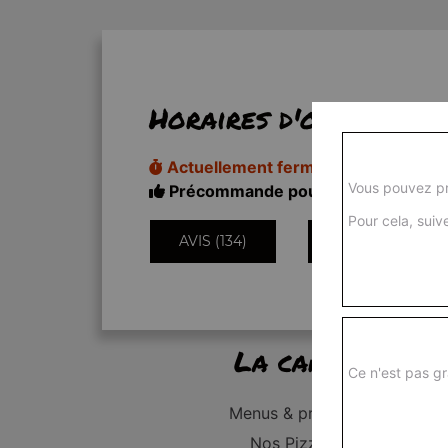
Horaires d'ouverture
Actuellement fermé
Vous pouvez pr
Précommande pour 17h20
Pour cela, suive
AVIS (134)
INFORMATIONS
La carte
Ce n'est pas gr
Menus & promos
Nos Pizzas