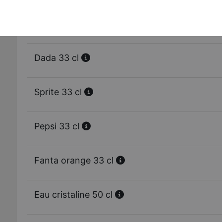
Ice tea 33 cl
Dada 33 cl
Sprite 33 cl
Pepsi 33 cl
Fanta orange 33 cl
Eau cristaline 50 cl