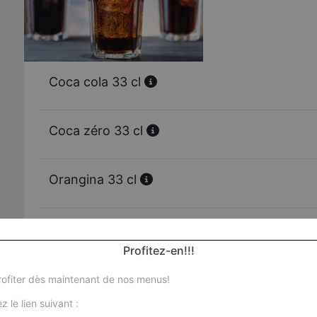
Coca cola 33 cl
Coca zéro 33 cl
Orangina 33 cl
Schweppes 33 cl
Profitez-en!!!
Oasis tropical 33 cl
ofiter dès maintenant de nos menus!
z le lien suivant :