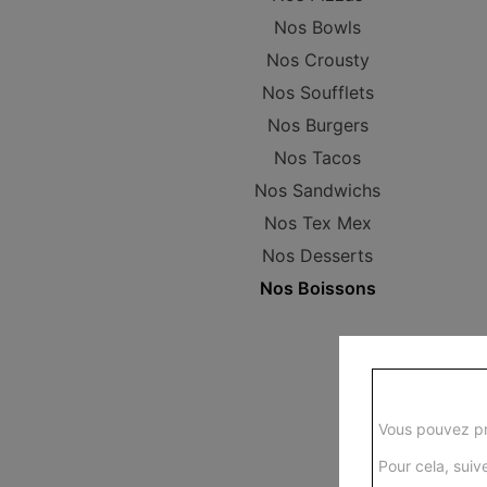
Nos Bowls
Nos Crousty
Nos Soufflets
Nos Burgers
Nos Tacos
Nos Sandwichs
Nos Tex Mex
Nos Desserts
Nos Boissons
Vous pouvez pr
Pour cela, suive