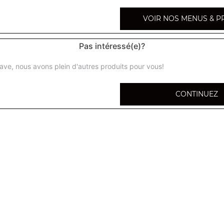
Fanta (33 cl)
VOIR NOS MENUS & P
7up 33 cl
Pas intéressé(e)?
ave, nous avons plein d'autres produits pour vous!
7up mojito 33 cl
CONTINUEZ
Oasis pomme cassis 33 cl
Schweppes agrum' 33 cl
Schweppes pomme 33 cl
Schweppes lemon 33 cl