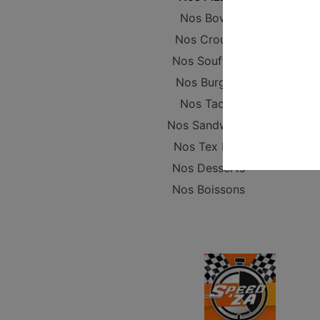
Nos Bowls
Nos Crousty
Nos Soufflets
Nos Burgers
Nos Tacos
Nos Sandwichs
Nos Tex Mex
Nos Desserts
Nos Boissons