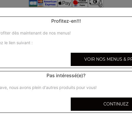
Profitez-en!!!
ofiter dès maintenant de nos menus!
z le lien suivant :
VOIR NOS MENUS & P
Pas intéressé(e)?
ave, nous avons plein d'autres produits pour vous!
CONTINUEZ