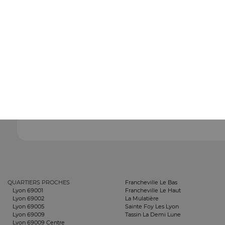
QUARTIERS PROCHES
Francheville Le Bas
Lyon 69001
Francheville Le Haut
Lyon 69002
La Mulatière
Lyon 69005
Sainte Foy Les Lyon
Lyon 69009
Tassin La Demi Lune
Lyon 69009 Centre