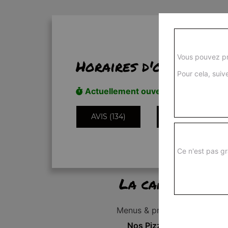
Vous pouvez pr
Horaires d'ouverture
Pour cela, suive
Actuellement ouvert
AVIS (134)
INFORMATIONS
Ce n'est pas gr
La carte
Menus & promos
Nos Pizzas