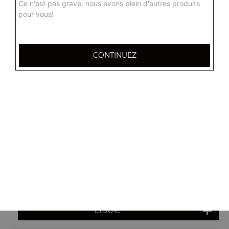
Ce n'est pas grave, nous avons plein d'autres produits
pour vous!
chicken
Base sauce tomate maison, mozzarella, poulet, pommes
de terre, champignons
CONTINUEZ
15.90
€
agérienne
Base sauce algérienne, mozzarella, olives, viande
hachée, merguez, poivrons
15.90
€
boisée
Base crème fraiche, mozzarella, poulet, poivrons, sauce
gruyère
15.90
€