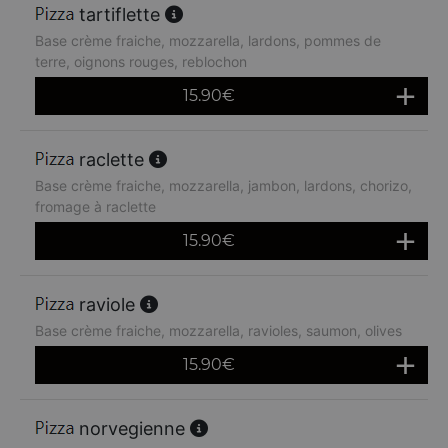
tartiflette
Base crème fraiche, mozzarella, lardons, pommes de
terre, oignons rouges, reblochon
15.90
€
raclette
Base crème fraiche, mozzarella, jambon, lardons, chorizo,
fromage à raclette
15.90
€
raviole
Base crème fraiche, mozzarella, ravioles, saumon, olives
15.90
€
norvegienne