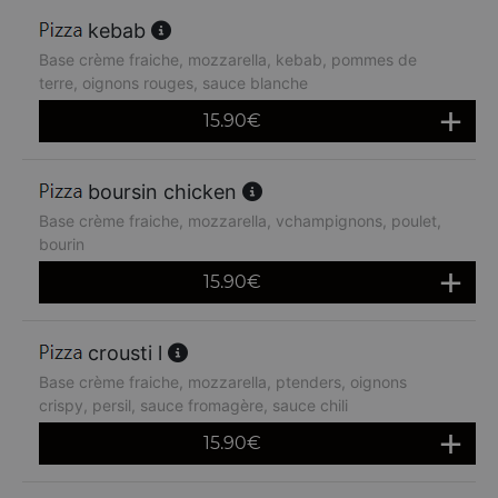
kebab
Base crème fraiche, mozzarella, kebab, pommes de
terre, oignons rouges, sauce blanche
15.90
€
boursin chicken
Base crème fraiche, mozzarella, vchampignons, poulet,
bourin
15.90
€
crousti l
Base crème fraiche, mozzarella, ptenders, oignons
crispy, persil, sauce fromagère, sauce chili
15.90
€