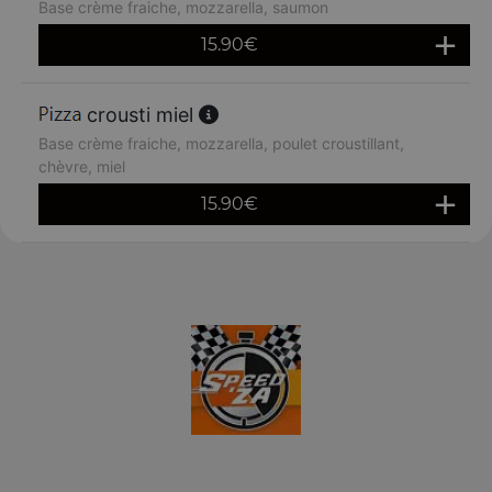
Base crème fraiche, mozzarella, saumon
15.90
€
crousti miel
Base crème fraiche, mozzarella, poulet croustillant,
chèvre, miel
15.90
€