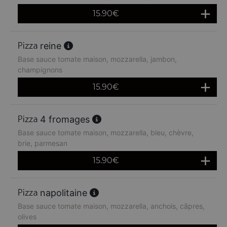
15.90
€
reine
Base sauce tomate maison, mozzarella, jambon,
champignons
15.90
€
4 fromages
Base sauce tomate maison, mozzarella, bleu, chèvre,
brie, parmesan
15.90
€
napolitaine
Base sauce tomate maison, mozzarella, anchois, câpres,
olives