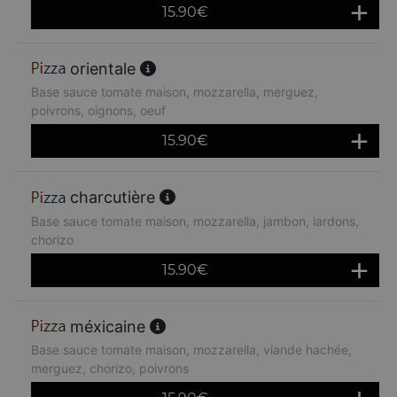
15.90
€
orientale
Base sauce tomate maison, mozzarella, merguez,
poivrons, oignons, oeuf
15.90
€
charcutière
Base sauce tomate maison, mozzarella, jambon, lardons,
chorizo
15.90
€
méxicaine
Base sauce tomate maison, mozzarella, viande hachée,
merguez, chorizo, poivrons