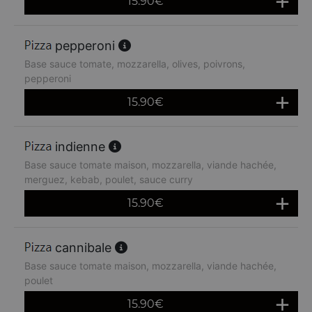
15.90
€
pepperoni
Base sauce tomate, mozzarella, olives, poivrons,
pepperoni
15.90
€
indienne
Base sauce tomate maison, mozzarella, viande hachée,
merguez, kebab, poulet, sauce curry
15.90
€
cannibale
Base sauce tomate maison, mozzarella, viande hachée,
poulet
15.90
€