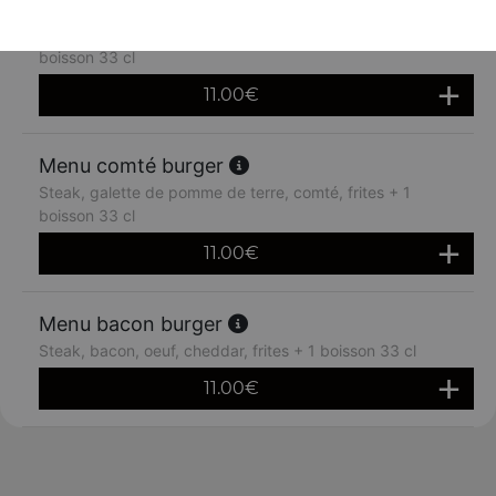
Menu raclette burger
Steak, galette de pommes de terre, raclette, frites + 1
boisson 33 cl
11.00
€
Menu comté burger
Steak, galette de pomme de terre, comté, frites + 1
boisson 33 cl
11.00
€
Menu bacon burger
Steak, bacon, oeuf, cheddar, frites + 1 boisson 33 cl
11.00
€