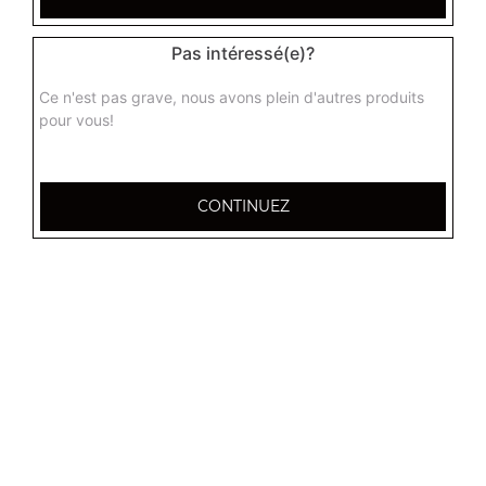
Menu chicken burger
Pas intéressé(e)?
Chicken, cheddar, frites + 1 boisson 33 cl
Ce n'est pas grave, nous avons plein d'autres produits
10.00
€
pour vous!
Menu boursin burger
CONTINUEZ
Steak, galette de pommes de terre, boursin, frites + 1
boisson 33 cl
11.00
€
Menu chèvre burger
Steak, galette de pommes de terre, chèvre, frites + 1
boisson 33 cl
11.00
€