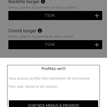
Raclette burger
Steak, galette de pommes de terre, raclette
7.50
€
Comté burger
Steak, galette de pomme de terre, comté
7.50
€
Bacon burger
Steak, bacon, oeuf, cheddar
Profitez-en!!!
7.50
€
Vous pouvez profiter dès maintenant de nos menus!
Pour cela, suivez le lien suivant :
Menu classic burger
Steak, cheddar, frites + 1 boisson 33 cl
10.00
€
VOIR NOS MENUS & PROMOS!