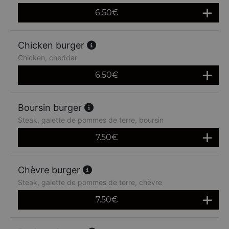
6.50
€
Chicken burger
Chicken, cheddar
6.50
€
Boursin burger
Steak, galette de pommes de terre, boursin
7.50
€
Chèvre burger
Steak, galette de pommes de terre, chèvre
7.50
€