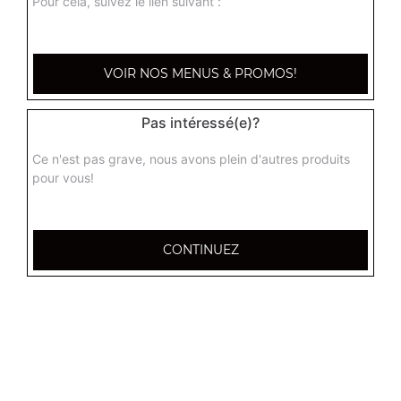
Pour cela, suivez le lien suivant :
crispy
7.90
€
VOIR NOS MENUS & PROMOS!
Pas intéressé(e)?
Ce n'est pas grave, nous avons plein d'autres produits
pour vous!
CONTINUEZ