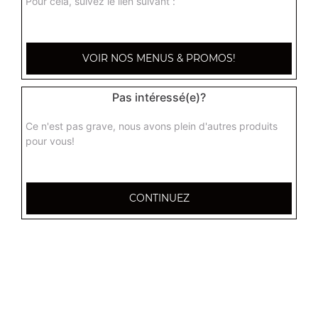
Pour cela, suivez le lien suivant :
crispy
7.90
€
VOIR NOS MENUS & PROMOS!
Pas intéressé(e)?
Ce n'est pas grave, nous avons plein d'autres produits
pour vous!
CONTINUEZ