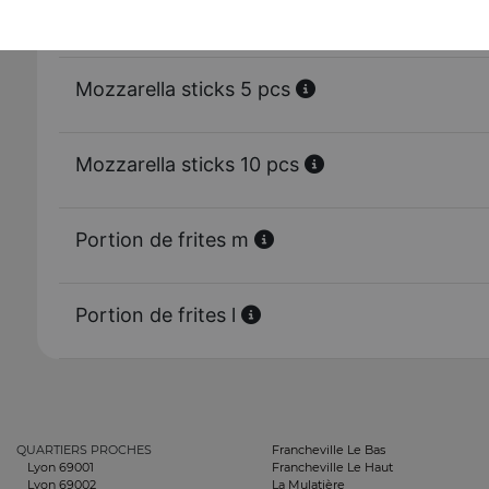
Tenders 10 pcs
Mozzarella sticks 5 pcs
Mozzarella sticks 10 pcs
Portion de frites m
Portion de frites l
QUARTIERS PROCHES
Francheville Le Bas
Lyon 69001
Francheville Le Haut
Lyon 69002
La Mulatière