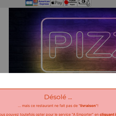
Désolé ...
... mais ce restaurant ne fait pas de "
livraison
"!
ous pouvez toutefois opter pour le service "A Emporter" en
cliquant i