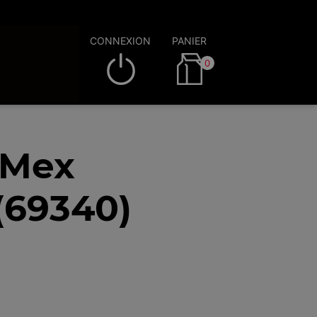
CONNEXION
PANIER
0
 Mex
 (69340)