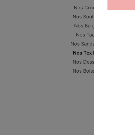
Nos Crousty
Nos Soufflets
Nos Burgers
Nos Tacos
Nos Sandwichs
Nos Tex Mex
Nos Desserts
Nos Boissons