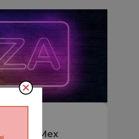
Nos Tex Mex
ci