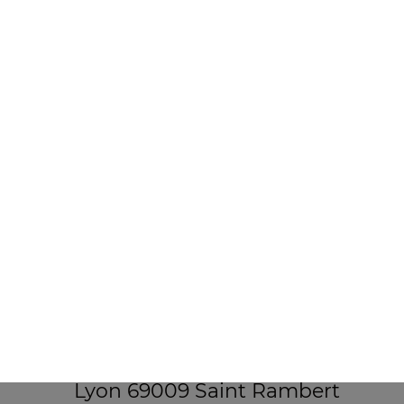
18 rue Saint Alexandre
69005 LYON
Mentions légales
QUARTIERS PROCHES
Lyon 69001
Lyon 69002
Lyon 69005
Lyon 69009
Lyon 69009 Centre
Lyon 69009 La Duchere
Lyon 69009 Saint Rambert