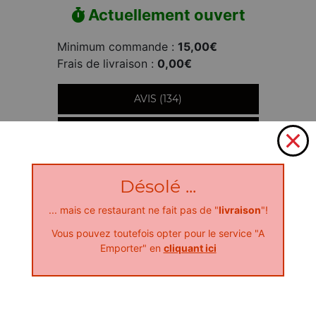
Actuellement ouvert
Minimum commande :
15,00€
Frais de livraison :
0,00€
AVIS (134)
INFORMATIONS
Désolé ...
... mais ce restaurant ne fait pas de "
livraison
"!
Vous pouvez toutefois opter pour le service "A
Emporter" en
cliquant ici