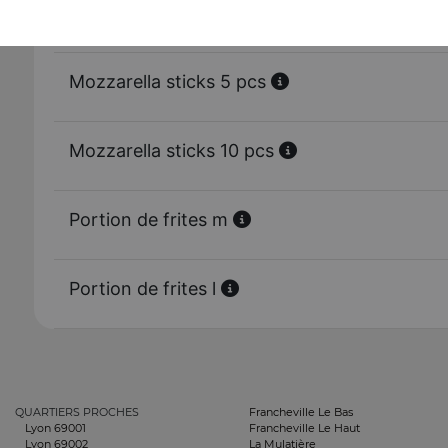
Tenders 10 pcs
Mozzarella sticks 5 pcs
Mozzarella sticks 10 pcs
Portion de frites m
Portion de frites l
QUARTIERS PROCHES
Francheville Le Bas
Lyon 69001
Francheville Le Haut
Lyon 69002
La Mulatière