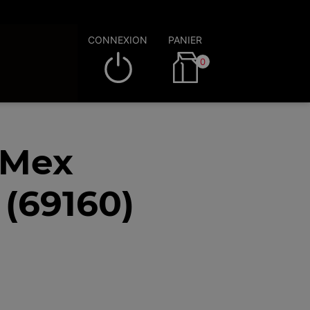
CONNEXION
PANIER
0
 Mex
 (69160)