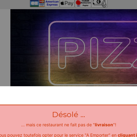
Désolé ...
... mais ce restaurant ne fait pas de "
livraison
"!
ous pouvez toutefois opter pour le service "A Emporter" en
cliquant i