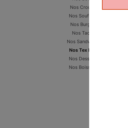
Nos Crousty
Nos Soufflets
Nos Burgers
Nos Tacos
Nos Sandwichs
Nos Tex Mex
Nos Desserts
Nos Boissons