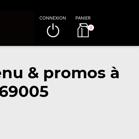
CONNEXION
PANIER
0
enu & promos à
-69005