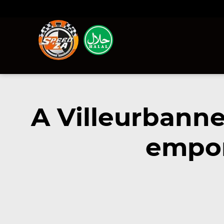
A Villeurbann
empor