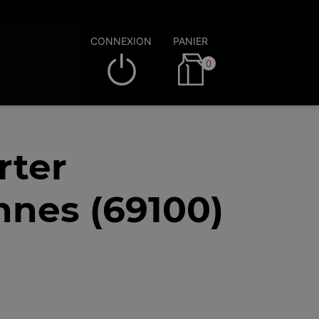
CONNEXION
PANIER
0
rter
nnes (69100)