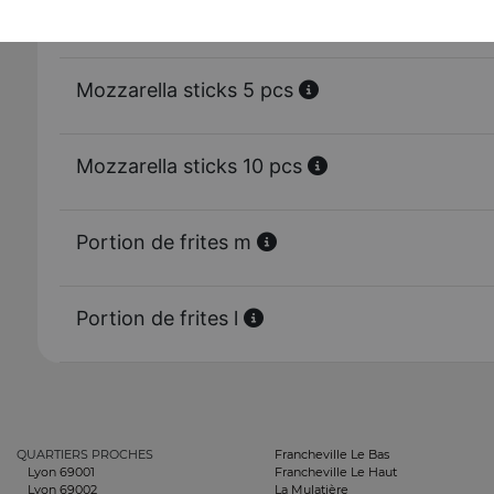
Tenders 10 pcs
Mozzarella sticks 5 pcs
Mozzarella sticks 10 pcs
Portion de frites m
Portion de frites l
QUARTIERS PROCHES
Francheville Le Bas
Lyon 69001
Francheville Le Haut
Lyon 69002
La Mulatière