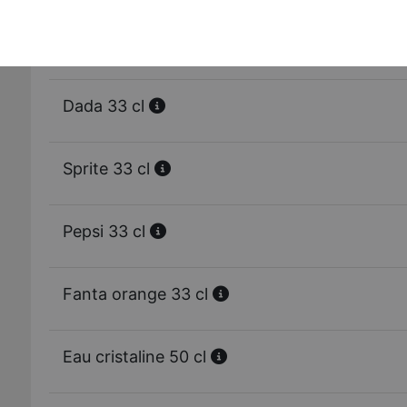
Ice tea 33 cl
Dada 33 cl
Sprite 33 cl
Pepsi 33 cl
Fanta orange 33 cl
Eau cristaline 50 cl