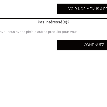
Fanta (33 cl)
VOIR NOS MENUS & P
7up 33 cl
Pas intéressé(e)?
ave, nous avons plein d'autres produits pour vous!
7up mojito 33 cl
CONTINUEZ
Oasis pomme cassis 33 cl
Schweppes agrum' 33 cl
Schweppes pomme 33 cl
Schweppes lemon 33 cl