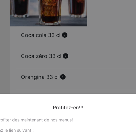
Coca cola 33 cl
Coca zéro 33 cl
Orangina 33 cl
Schweppes 33 cl
Profitez-en!!!
Oasis tropical 33 cl
ofiter dès maintenant de nos menus!
z le lien suivant :