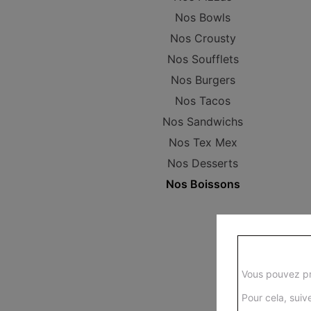
Nos Bowls
Nos Crousty
Nos Soufflets
Nos Burgers
Nos Tacos
Nos Sandwichs
Nos Tex Mex
Nos Desserts
Nos Boissons
Vous pouvez pr
Pour cela, suive