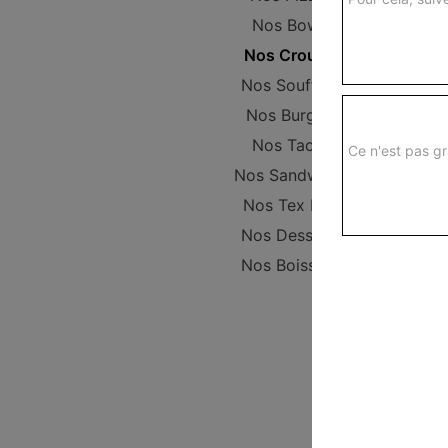
Nos Bowls
Nos Crousty
Nos Soufflets
Nos Burgers
Nos Tacos
Ce n'est pas gr
Nos Sandwichs
Nos Tex Mex
Nos Desserts
Nos Boissons