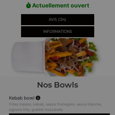
Actuellement ouvert
AVIS (134)
INFORMATIONS
Nos Bowls
Kebab bowl
Frites maison, kebab, sauce fromagère, sauce blanche,
oignons frits, gratiné mozzarella