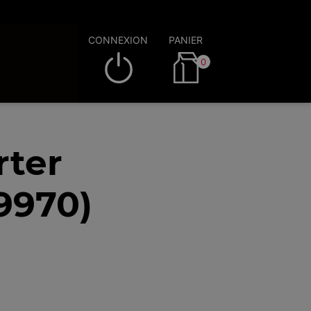
CONNEXION
PANIER
0
rter
9970)