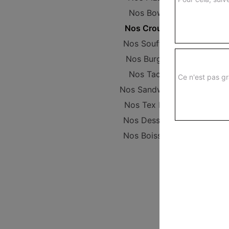
Nos Bowls
Nos Crousty
Nos Soufflets
Nos Burgers
Nos Tacos
Ce n'est pas gr
Nos Sandwichs
Nos Tex Mex
Nos Desserts
Nos Boissons