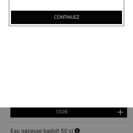
Sprite 33 cl
CONTINUEZ
1.80
€
Pepsi 33 cl
1.80
€
Fanta orange 33 cl
1.80
€
Eau cristaline 50 cl
1.50
€
Eau gazeuse badoit 50 cl