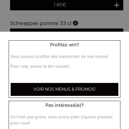
1.80
€
Schweppes pomme 33 cl
1.80
€
Profitez-en!!!
Schweppes lemon 33 cl
Vous pouvez profiter dès maintenant de nos menus!
1.80
€
Pour cela, suivez le lien suivant :
Ice tea 33 cl
VOIR NOS MENUS & PROMOS!
1.80
€
Pas intéressé(e)?
Dada 33 cl
Ce n'est pas grave, nous avons plein d'autres produits
1.80
€
pour vous!