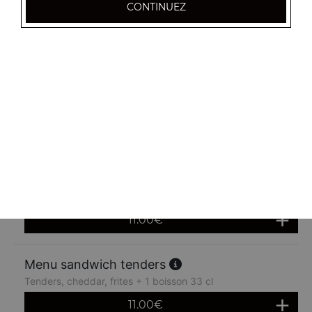
CONTINUEZ
Menu sandwich américain
Steak haché, cheddar, frites + 1 boisson 33 cl
11.00
€
Menu sandwich poulet pané
Poulet pané, cheddar, frites + 1 boisson 33 cl
11.00
€
Menu sandwich cordon bleu
Cordon bleu, cheddar, frites + 1 boisson 33 cl
11.00
€
Menu sandwich tenders
Tenders, cheddar, frites + 1 boisson 33 cl
11.00
€