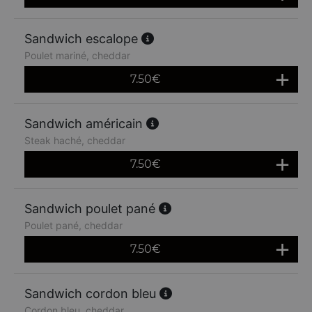
Sandwich escalope
Poulet mariné, cheddar
7.50
€
Sandwich américain
Steak haché, cheddar
7.50
€
Sandwich poulet pané
Poulet pané, cheddar
7.50
€
Sandwich cordon bleu
Cordon bleu, cheddar