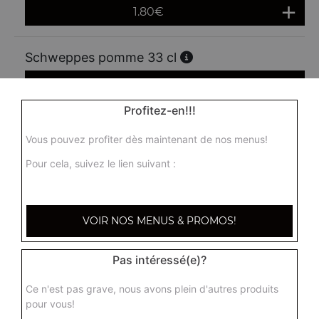
1.80
€
Schweppes pomme 33 cl
1.80
€
Profitez-en!!!
Schweppes lemon 33 cl
Vous pouvez profiter dès maintenant de nos menus!
1.80
€
Pour cela, suivez le lien suivant :
Ice tea 33 cl
VOIR NOS MENUS & PROMOS!
1.80
€
Pas intéressé(e)?
Dada 33 cl
Ce n'est pas grave, nous avons plein d'autres produits
1.80
€
pour vous!