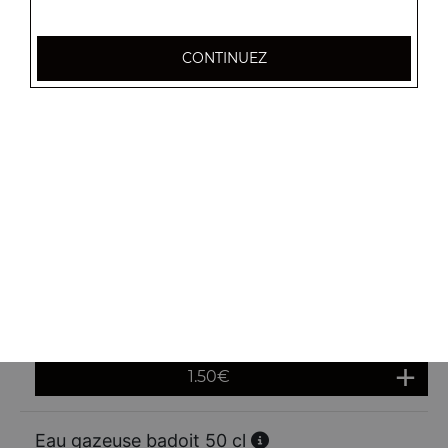
Sprite 33 cl
CONTINUEZ
1.80
€
Pepsi 33 cl
1.80
€
Fanta orange 33 cl
1.80
€
Eau cristaline 50 cl
1.50
€
Eau gazeuse badoit 50 cl