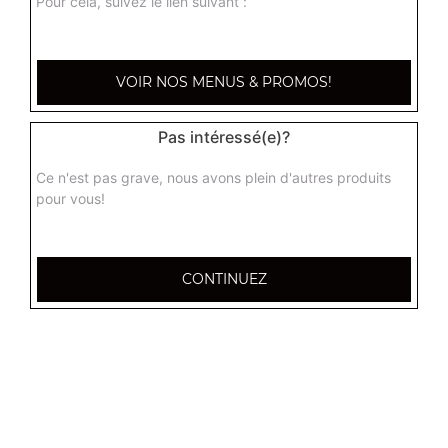
Pour cela, suivez le lien suivant :
crispy
7.90
€
VOIR NOS MENUS & PROMOS!
Pas intéressé(e)?
Ce n'est pas grave, nous avons plein d'autres produits
pour vous!
CONTINUEZ