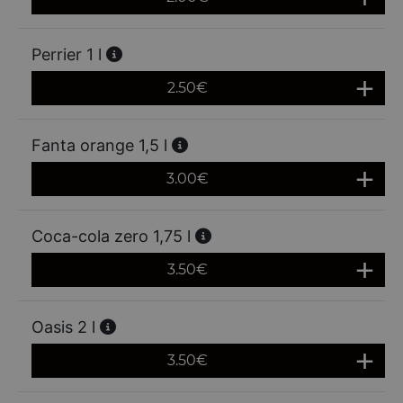
Perrier 1 l
2.50
€
Fanta orange 1,5 l
3.00
€
Coca-cola zero 1,75 l
3.50
€
Oasis 2 l
3.50
€