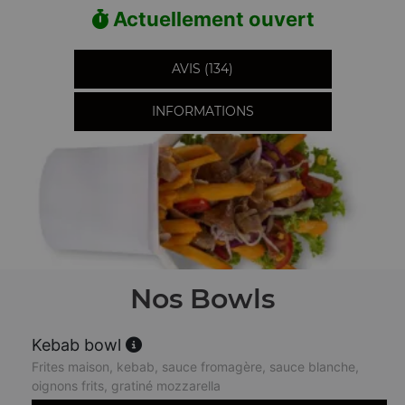
Actuellement ouvert
AVIS (134)
INFORMATIONS
Nos Bowls
Kebab bowl
Frites maison, kebab, sauce fromagère, sauce blanche,
oignons frits, gratiné mozzarella