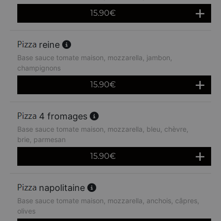
15.90
€
reine
Base sauce tomate maison, mozzarella, jambon,
champignons
15.90
€
4 fromages
Base sauce tomate maison, mozzarella, bleu, chèvre,
brie, parmesan
15.90
€
napolitaine
Base sauce tomate maison, mozzarella, anchois, câpres,
olives