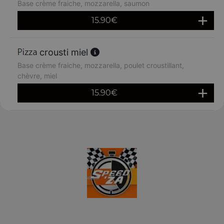
Base crème fraiche, mozzarella, saumon
15.90
€
crousti miel
Base crème fraiche, mozzarella, poulet croustillant,
chèvre, miel
15.90
€