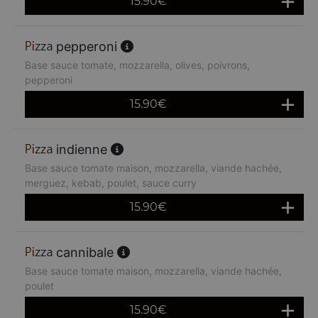
15.90
€
pepperoni
Base sauce tomate, mozzarella, olives, poivrons,
pepperoni
15.90
€
indienne
Base sauce tomate maison, mozzarella, viande hachée,
merguez, kebab, poulet, sauce curry
15.90
€
cannibale
Base sauce tomate maison, mozzarella, viande hachée,
poulet
15.90
€