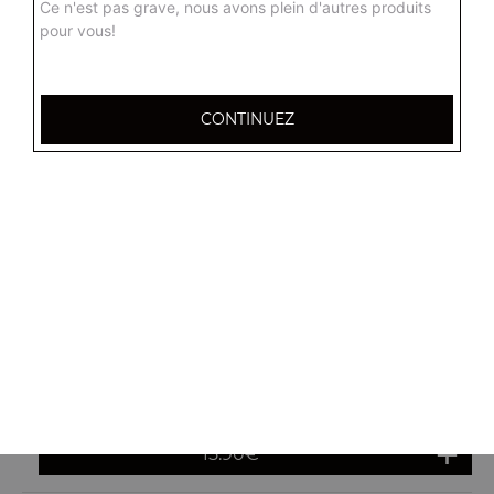
Ce n'est pas grave, nous avons plein d'autres produits
pour vous!
chicken
Base sauce tomate maison, mozzarella, poulet, pommes
de terre, champignons
CONTINUEZ
15.90
€
agérienne
Base sauce algérienne, mozzarella, olives, viande
hachée, merguez, poivrons
15.90
€
boisée
Base crème fraiche, mozzarella, poulet, poivrons, sauce
gruyère
15.90
€