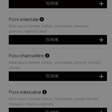
15.90
€
orientale
Base sauce tomate maison, mozzarella, merguez,
poivrons, oignons, oeuf
15.90
€
charcutière
Base sauce tomate maison, mozzarella, jambon, lardons,
chorizo
15.90
€
méxicaine
Base sauce tomate maison, mozzarella, viande hachée,
merguez, chorizo, poivrons