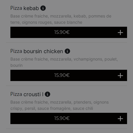
kebab
Base crème fraiche, mozzarella, kebab, pommes de
terre, oignons rouges, sauce blanche
15.90
€
boursin chicken
Base crème fraiche, mozzarella, vchampignons, poulet,
bourin
15.90
€
crousti l
Base crème fraiche, mozzarella, ptenders, oignons
crispy, persil, sauce fromagère, sauce chili
15.90
€