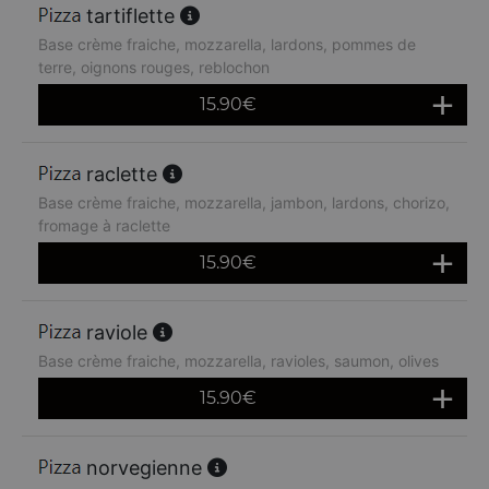
tartiflette
Base crème fraiche, mozzarella, lardons, pommes de
terre, oignons rouges, reblochon
15.90
€
raclette
Base crème fraiche, mozzarella, jambon, lardons, chorizo,
fromage à raclette
15.90
€
raviole
Base crème fraiche, mozzarella, ravioles, saumon, olives
15.90
€
norvegienne