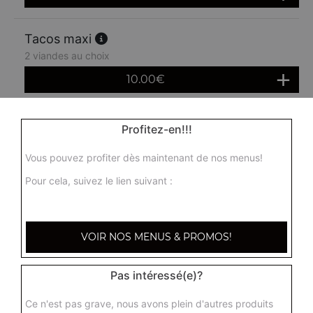
Tacos maxi
2 viandes au choix
10.00
€
Profitez-en!!!
Vous pouvez profiter dès maintenant de nos menus!
Pour cela, suivez le lien suivant :
VOIR NOS MENUS & PROMOS!
Pas intéressé(e)?
Ce n'est pas grave, nous avons plein d'autres produits