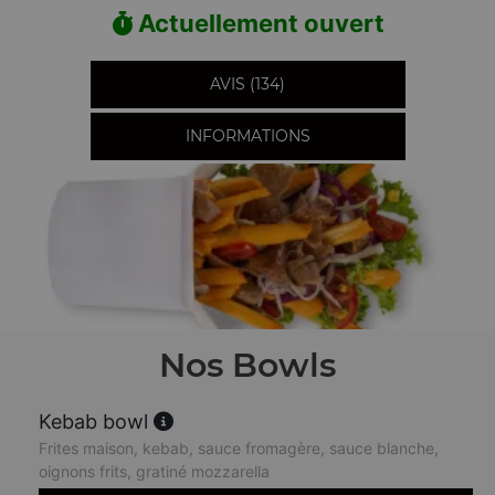
Actuellement ouvert
AVIS (134)
INFORMATIONS
Nos Bowls
Kebab bowl
Frites maison, kebab, sauce fromagère, sauce blanche,
oignons frits, gratiné mozzarella