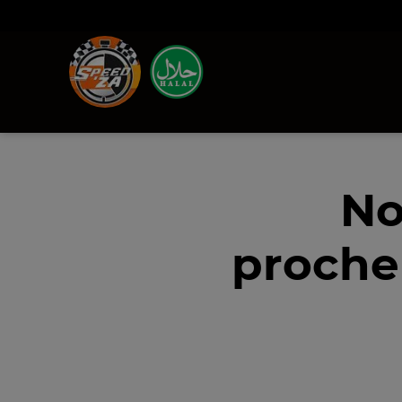
No
proche