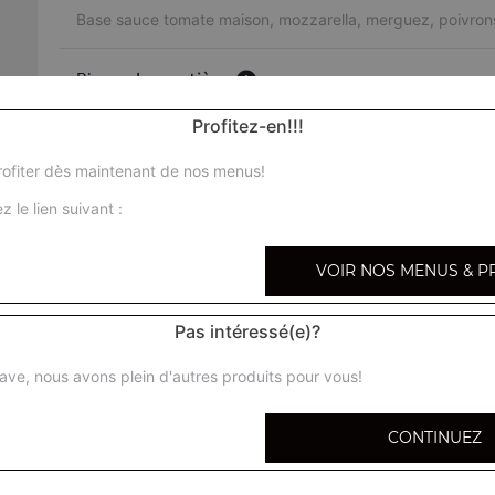
Base sauce tomate maison, mozzarella, merguez, poivrons
charcutière
Base sauce tomate maison, mozzarella, jambon, lardons, 
Profitez-en!!!
méxicaine
ofiter dès maintenant de nos menus!
Base sauce tomate maison, mozzarella, viande hachée, m
z le lien suivant :
poivrons
VOIR NOS MENUS & P
pepperoni
Base sauce tomate, mozzarella, olives, poivrons, peppero
Pas intéressé(e)?
indienne
ave, nous avons plein d'autres produits pour vous!
Base sauce tomate maison, mozzarella, viande hachée, 
poulet, sauce curry
CONTINUEZ
cannibale