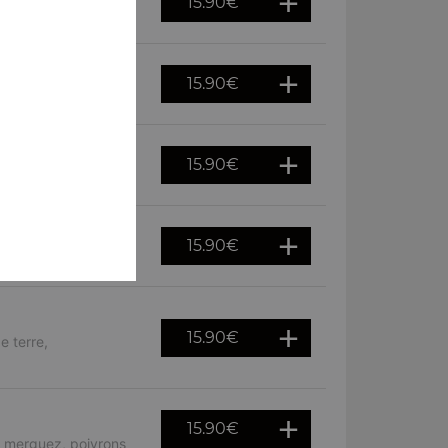
15.90
€
oulet
15.90
€
ives, piments
15.90
€
gnons
15.90
€
vrons, oignons
15.90
€
 terre,
15.90
€
, merguez, poivrons