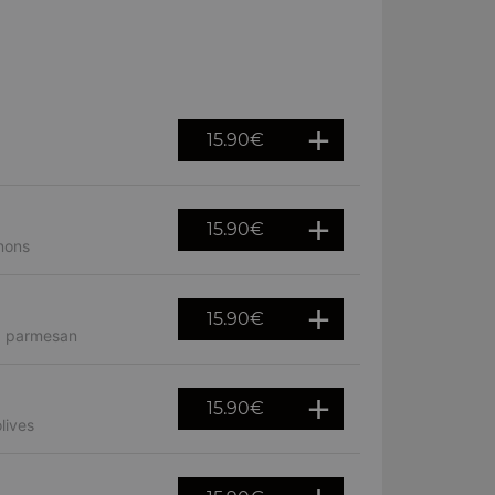
15.90
€
15.90
€
nons
15.90
€
e, parmesan
15.90
€
lives