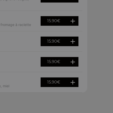
15.90
€
 fromage à raclette
15.90
€
15.90
€
15.90
€
, miel