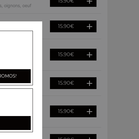
15.90
€
, oignons, oeuf
15.90
€
chorizo
15.90
€
erguez, chorizo,
ROMOS!
15.90
€
ni
15.90
€
merguez, kebab,