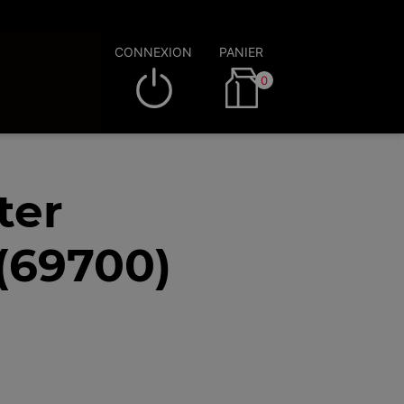
CONNEXION
PANIER
0
ter
(69700)