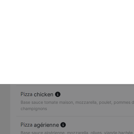
Base sauce tomate maison, mozzarella, viande hachée, p
hannibal
Base sauce tomate, mozzarella, harissa, thon, oignons, ol
végétalienne
Base sauce tomate maison, mozzarella, champignons, oi
new yorkaise
Base sauce tomate + sauce barbecue, viande hachée, poi
chicken
Base sauce tomate maison, mozzarella, poulet, pommes de
champignons
agérienne
Base sauce algérienne, mozzarella, olives, viande hachée