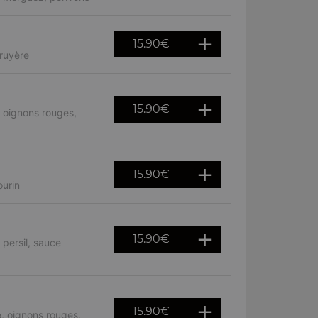
15.90
€
gruyère
15.90
€
 oignons rouges,
15.90
€
ourin
15.90
€
 persil, sauce
15.90
€
, oignons rouges,