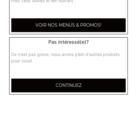
Pour cela, suivez le lien suivant :
crispy
7.90
€
VOIR NOS MENUS & PROMOS!
Pas intéressé(e)?
Ce n'est pas grave, nous avons plein d'autres produits
pour vous!
CONTINUEZ