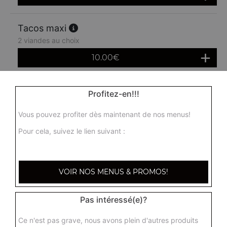
Tacos maxi
2 viandes au choix
10.00
€
Profitez-en!!!
Vous pouvez profiter dès maintenant de nos menus!
Pour cela, suivez le lien suivant :
VOIR NOS MENUS & PROMOS!
Pas intéressé(e)?
Ce n'est pas grave, nous avons plein d'autres produits